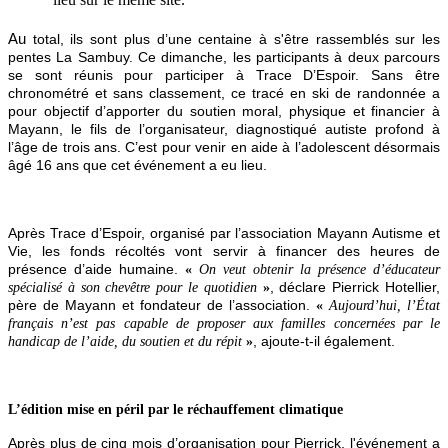
Au
total, ils sont plus d’une centaine à s'être rassemblés sur les
pentes La Sambuy. Ce dimanche, les participants à deux parcours
se sont réunis pour participer à Trace D’Espoir. Sans être
chronométré et sans classement, ce tracé en ski de randonnée a
pour objectif d’apporter du soutien moral, physique et financier à
Mayann, le fils de l’organisateur, diagnostiqué autiste profond à
l’âge de trois ans. C’est pour venir en aide à l’adolescent désormais
âgé 16 ans que cet événement a eu lieu.
Après Trace d’Espoir, organisé par l’association Mayann Autisme et
Vie, les fonds récoltés vont servir à financer des heures de
présence d’aide humaine.
«
On veut obtenir la présence d’éducateur
, déclare Pierrick Hotellier,
spécialisé à son chevêtre pour le quotidien
»
père de Mayann et fondateur de l’association.
«
Aujourd’hui, l’État
français n’est pas capable de proposer aux familles concernées par le
, ajoute-t-il également.
handicap de l’aide, du soutien et du répit
»
L’édition mise en péril par le réchauffement climatique
Après plus de cinq mois d’organisation pour Pierrick, l'événement a