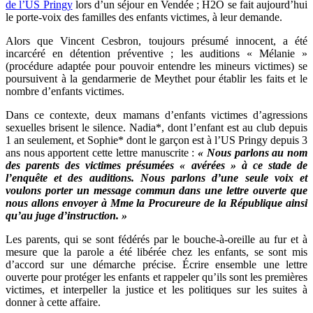
de l’US Pringy
lors d’un séjour en Vendée ; H2O se fait aujourd’hui
le porte-voix des familles des enfants victimes, à leur demande.
Alors que Vincent Cesbron, toujours présumé innocent, a été
incarcéré en détention préventive ; les auditions « Mélanie »
(procédure adaptée pour pouvoir entendre les mineurs victimes) se
poursuivent à la gendarmerie de Meythet pour établir les faits et le
nombre d’enfants victimes.
Dans ce contexte, deux mamans d’enfants victimes d’agressions
sexuelles brisent le silence. Nadia*, dont l’enfant est au club depuis
1 an seulement, et Sophie* dont le garçon est à l’US Pringy depuis 3
ans nous apportent cette lettre manuscrite :
« Nous parlons au nom
des parents des victimes présumées « avérées » à ce stade de
l’enquête et des auditions. Nous parlons d’une seule voix et
voulons porter un message commun dans une lettre ouverte que
nous allons envoyer à Mme la Procureure de la République ainsi
qu’au juge d’instruction. »
Les parents, qui se sont fédérés par le bouche-à-oreille au fur et à
mesure que la parole a été libérée chez les enfants, se sont mis
d’accord sur une démarche précise. Écrire ensemble une lettre
ouverte pour protéger les enfants et rappeler qu’ils sont les premières
victimes, et interpeller la justice et les politiques sur les suites à
donner à cette affaire.