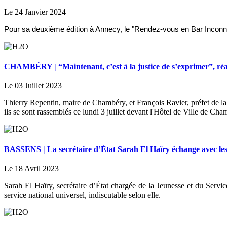
Le 24 Janvier 2024
Pour sa deuxième édition à Annecy, le "Rendez-vous en Bar Inconnu
CHAMBÉRY | “Maintenant, c’est à la justice de s’exprimer”, réa
Le 03 Juillet 2023
Thierry Repentin, maire de Chambéry, et François Ravier, préfet de la S
ils se sont rassemblés ce lundi 3 juillet devant l'Hôtel de Ville de Cha
BASSENS | La secrétaire d’État Sarah El Haïry échange avec les
Le 18 Avril 2023
Sarah El Haïry, secrétaire d’État chargée de la Jeunesse et du Service
service national universel, indiscutable selon elle.