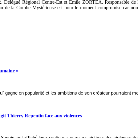
 Délégué Régional Centre-Est et Emile ZORTEA, Responsable de la C
n de la Combe Mystérieuse est pour le moment compromise car nous u
humaine »
" gagne en popularité et les ambitions de son créateur pourraient m
git Thierry Repentin face aux violences
avoie, ont affiché leurs soutiens aux maires victimes des violences de c