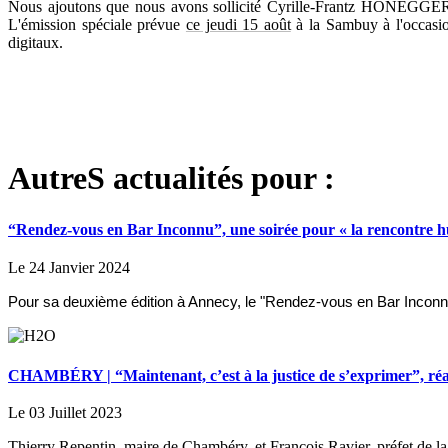
Nous ajoutons que nous avons sollicité Cyrille-Frantz HONEGGER,
L'émission spéciale prévue
ce jeudi 15 août
à la Sambuy à l'occasio
digitaux.
AutreS actualités pour :
“Rendez-vous en Bar Inconnu”, une soirée pour « la rencontre 
Le 24 Janvier 2024
Pour sa deuxième édition à Annecy, le "Rendez-vous en Bar Inconnu
CHAMBÉRY | “Maintenant, c’est à la justice de s’exprimer”, réa
Le 03 Juillet 2023
Thierry Repentin, maire de Chambéry, et François Ravier, préfet de la S