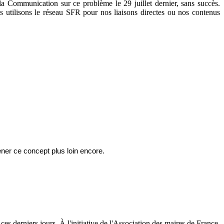
ommunication sur ce problème le 29 juillet dernier, sans succès.
tilisons le réseau SFR pour nos liaisons directes ou nos contenus
ener ce concept plus loin encore.
es derniers jours. À l'initiative de l'Association des maires de France,