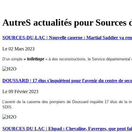
AutreS actualités pour Sources 
SOURCES-DU-LAC | Nouvelle caserne : Martial Saddier va renco
Le 02 Mars 2023
« toilettage
D’un simple
» à des reconstructions, le Service départemental
DOUSSARD | 17 élus s'inquiètent pour l'avenir du centre de sec
Le 09 Février 2023
L’avenir de la caserne des pompiers de Doussard inquiète 17 élus de la m
SDIS.
SOURCES DU LAC | Ehpad : Chevaline, Faverges, que peut fair