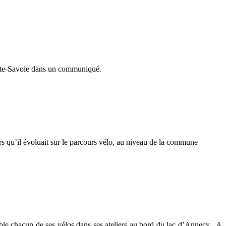
aute-Savoie dans un communiqué.
lors qu’il évoluait sur le parcours vélo, au niveau de la commune
semble chacun de ses vélos dans ses ateliers au bord du lac d’Annecy. A