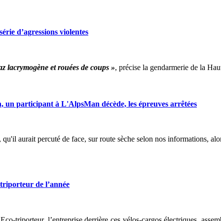
ie d’agressions violentes
 gaz lacrymogène et rouées de coups »
, précise la gendarmerie de la H
 participant à L'AlpsMan décède, les épreuves arrêtées
, qu'il aurait percuté de face, sur route sèche selon nos informations, a
riporteur de l’année
. Eco-triporteur, l’entreprise derrière ces vélos-cargos électriques, as