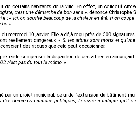
oût de certains habitants de la ville. En effet, un collectif c
giste, c’est une démarche de bon sens
», dénonce Christophe
rte : «
Ici
, on
souffre beaucoup de la chaleur en été, si on coupe
nche
».
r du mercredi 10 janvier. E
lle
a déjà reçu près de 500 signatures
 sont réellement dangereux. «
Si les arbres sont morts et qu’un
n conscient des risques que cela peut occasionner.
e prétende compenser la disparition de ces arbres en annonçant
CO2 n’est pas du tout le même
. »
é par un projet municipal, celui de l’extension du bâtiment mu
rs des dernières réunions
publiques,
le maire a
indiqué
qu’il
ne