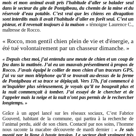
mois et mon animal avait pris l’habitude d’aller se balader seul
dans le secteur du gite de Pontgibeau, du chemin de la mine et du
réservoir d’eau potable. C’est vrai que les chiens en divagation
sont interdits mais il avait l’habitude d’aller en forêt seul. C’est un
pisteur, et il revenait toujours à la maison »
témoigne Laurence C.,
maîtresse de Rocco.
« Rocco, mon gentil chien plein de vie et d'énergie, a
été tué volontairement par un chasseur dimanche. »
« Depuis chez moi, j’ai entendu une meute de chien et un coup de
feu dans la matinée. J’ai eu un mauvais présentiment à propos de
Rocco. J’avais équipé le collier de mon chien d’un traceurs GPS,
j’ai vu sur mon téléphone qu’il se trouvait au-dessus de la ferme
de Pontgibeau et sa trace se déplaçait. Vers 17h, j’ai commencé à
m’inquiéter plus sérieusement, je voyais qu’il ne bougeait plus et
la nuit commençait à tomber. J’ai essayé de le chercher et de
l’appeler mais la neige et la nuit n’ont pas permis de le rechercher
longtemps. »
Grâce à un appel lancé sur les réseaux sociaux, C’est Fabrice
Gouverd, habitant de la commune, qui partira à la recherche de
l’animal perdu, aidé de son chien. Contacté par nos soins, l’homme
nous raconte la macabre découverte de mardi dernier :
« Je suis
monté par la ligne à haute tension. Le secteur était vraiment très