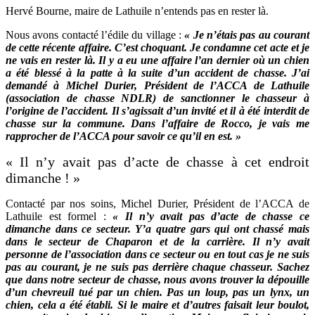
Hervé Bourne, maire de Lathuile n’entends pas en rester là.
Nous avons contacté l’édile du village :
« Je n’étais pas au courant
de cette récente affaire. C’est choquant. Je condamne cet acte et je
ne vais en rester là. Il y a eu une affaire l’an dernier où un chien
a été blessé à la patte à la suite d’un accident de chasse. J’ai
demandé à Michel Durier, Président de l’ACCA de Lathuile
(association de chasse NDLR) de sanctionner le chasseur à
l’origine de l’accident. Il s’agissait d’un invité et il à été interdit de
chasse sur la commune. Dans l’affaire de Rocco, je vais me
rapprocher de l’ACCA pour savoir ce qu’il en est. »
« Il n’y avait pas d’acte de chasse à cet endroit
dimanche ! »
Contacté par nos soins, Michel Durier, Président de l’ACCA de
Lathuile est formel :
« Il n’y avait pas d’acte de chasse ce
dimanche dans ce secteur. Y’a quatre gars qui ont chassé mais
dans le secteur de Chaparon et de la carrière. Il n’y avait
personne de l’association dans ce secteur ou en tout cas je ne suis
pas au courant, je ne suis pas derrière chaque chasseur. Sachez
que dans notre secteur de chasse, nous avons trouver la dépouille
d’un chevreuil tué par un chien. Pas un loup, pas un lynx, un
chien, cela a été établi. Si le maire et d’autres faisait leur boulot,