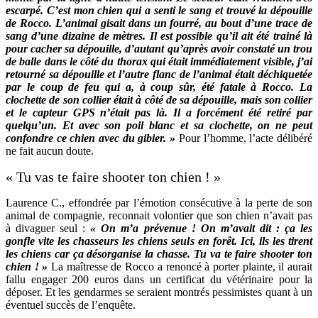
escarpé. C’est mon chien qui a senti le sang et trouvé la dépouille
de Rocco. L’animal gisait dans un fourré, au bout d’une trace de
sang d’une dizaine de mètres. Il est possible qu’il ait été trainé là
pour cacher sa dépouille, d’autant qu’après avoir constaté un trou
de balle dans le côté du thorax qui était immédiatement visible, j’ai
retourné sa dépouille et l’autre flanc de l’animal était déchiquetée
par le coup de feu qui a, à coup sûr, été fatale à Rocco. La
clochette de son collier était à côté de sa dépouille, mais son collier
et le capteur GPS n’était pas là. Il a forcément été retiré par
quelqu’un. Et avec son poil blanc et sa clochette, on ne peut
confondre ce chien avec du gibier. »
Pour l’homme, l’acte délibéré
ne fait aucun doute.
« Tu vas te faire shooter ton chien ! »
Laurence C., effondrée par l’émotion consécutive à la perte de son
animal de compagnie, reconnait volontier que son chien n’avait pas
à divaguer seul :
« On m’a prévenue ! On m’avait dit : ça les
gonfle vite les chasseurs les chiens seuls en forêt. Ici, ils les tirent
les chiens car ça désorganise la chasse. Tu va te faire shooter ton
chien ! »
La maîtresse de Rocco a renoncé à porter plainte, il aurait
fallu engager 200 euros dans un certificat du vétérinaire pour la
déposer. Et les gendarmes se seraient montrés pessimistes quant à un
éventuel succès de l’enquête.