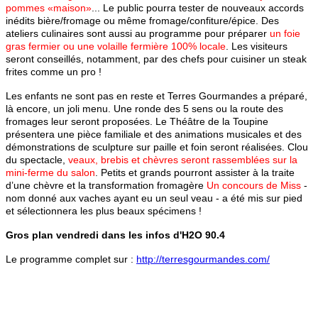
pommes «maison»
... Le public pourra tester de nouveaux accords
inédits bière/fromage ou même fromage/confiture/épice. Des
ateliers culinaires sont aussi au programme pour préparer
un foie
gras fermier ou une volaille fermière 100% locale
. Les visiteurs
seront conseillés, notamment, par des chefs pour cuisiner un steak
frites comme un pro !
Les enfants ne sont pas en reste et Terres Gourmandes a préparé,
là encore, un joli menu. Une ronde des 5 sens ou la route des
fromages leur seront proposées. Le Théâtre de la Toupine
présentera une pièce familiale et des animations musicales et des
démonstrations de sculpture sur paille et foin seront réalisées. Clou
du spectacle,
veaux, brebis et chèvres seront rassemblées sur la
mini-ferme du salon
. Petits et grands pourront assister à la traite
d’une chèvre et la transformation fromagère
Un concours de Miss
-
nom donné aux vaches ayant eu un seul veau - a été mis sur pied
et sélectionnera les plus beaux spécimens !
Gros plan vendredi dans les infos d'H2O 90.4
Le programme complet sur :
http://terresgourmandes.com/