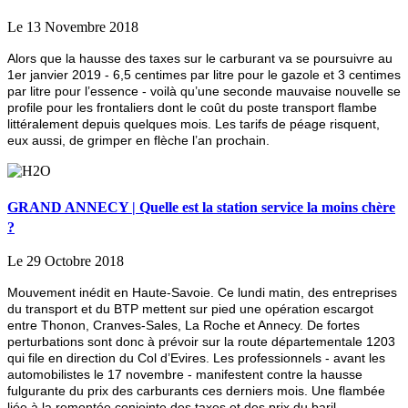
Le 13 Novembre 2018
Alors que la hausse des taxes sur le carburant va se poursuivre au
1er janvier 2019 - 6,5 centimes par litre pour le gazole et 3 centimes
par litre pour l’essence - voilà qu’une seconde mauvaise nouvelle se
profile pour les frontaliers dont le coût du poste transport flambe
littéralement depuis quelques mois. Les tarifs de péage risquent,
eux aussi, de grimper en flèche l’an prochain.
GRAND ANNECY | Quelle est la station service la moins chère
?
Le 29 Octobre 2018
Mouvement inédit en Haute-Savoie. Ce lundi matin, des entreprises
du transport et du BTP mettent sur pied une opération escargot
entre Thonon, Cranves-Sales, La Roche et Annecy. De fortes
perturbations sont donc à prévoir sur la route départementale 1203
qui file en direction du Col d’Evires. Les professionnels - avant les
automobilistes le 17 novembre - manifestent contre la hausse
fulgurante du prix des carburants ces derniers mois. Une flambée
liée à la remontée conjointe des taxes et des prix du baril.