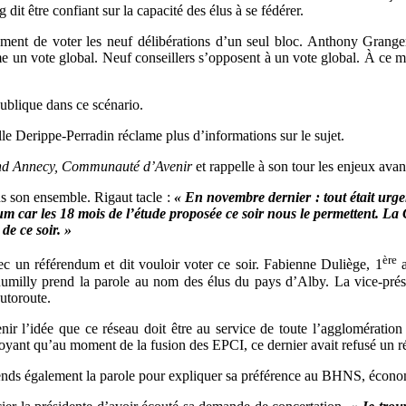
 dit être confiant sur la capacité des élus à se fédérer.
alement de voter les neuf délibérations d’un seul bloc. Anthony Grang
 un vote global. Neuf conseillers s’opposent à un vote global. À ce mo
publique dans ce scénario.
lle Derippe-Perradin réclame plus d’informations sur le sujet.
d Annecy, Communauté d’Avenir
et rappelle à son tour les enjeux avan
ns son ensemble. Rigaut tacle :
« En novembre dernier : tout était ur
dum car les 18 mois de l’étude proposée ce soir nous le permettent. 
de ce soir. »
ère
 un référendum et dit vouloir voter ce soir. Fabienne Duliège, 1
a
e Rumilly prend la parole au nom des élus du pays d’Alby. La vice-pr
utoroute.
ir l’idée que ce réseau doit être au service de toute l’agglomératio
voyant qu’au moment de la fusion des EPCI, ce dernier avait refusé un 
prends également la parole pour expliquer sa préférence au BHNS, écono