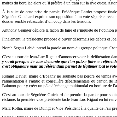
maires du bord lac alors qu’il préfère à un tram sur la rive ouest. Astorg
À la suite de cette prise de parole, Frédérique Lardet propose fin
Ségolène Guichard exprime son opposition à un vote séparé et réclame
dossier semble rebasculer d’un coup dans les tensions.
Anthony Granger déplore la façon de faire et s’inquiète de l’opinion 
Finalement, la présidente propose d’ouvrir désormais les débats et Joë
Norah Segau Labidi prend la parole au nom du groupe politique
Gran
C’est au tour de Jean-Luc Rigaut d’annoncer voter la délibération da
y serait presque. Je vous demande que l’on puisse faire ce référen
c’est obligatoire mais un référendum permet de légitimer tout le vote 
Roland Daviet, maire d’Épagny ne souhaite pas perdre de temps avec
l'alimentation à l’agglo et conseillère départementale du canton d
Balmont pour y créer un pôle d’échange multimodal en bordure de l’a
C’est au tour de Ségolène Guichard de prendre la parole pour souten
réclamé, la première vice-présidente tacle Jean-Luc Rigaut en lui ren
Marc Rollin, maire de Duingt et Vice-Président à la qualité de l’air 