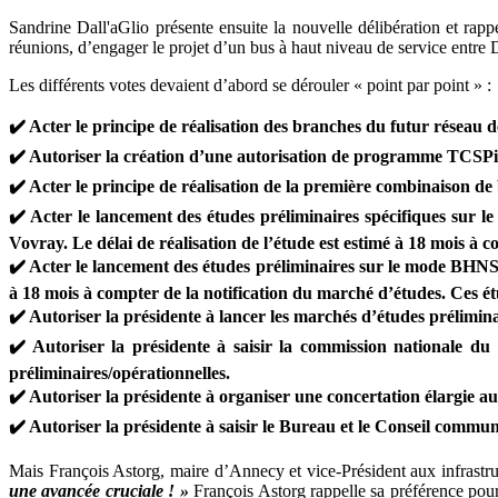
Sandrine Dall'aGlio présente ensuite la nouvelle délibération et rappe
réunions, d’engager le projet d’un bus à haut niveau de service entre 
Les différents votes devaient d’abord se dérouler « point par point » :
✔️ Acter le principe de réalisation des branches du futur réseau de
✔️ Autoriser la création d’une autorisation de programme TCSPi 
✔️ Acter le principe de réalisation de la première combinaison d
✔️ Acter le lancement des études préliminaires spécifiques sur l
Vovray. Le délai de réalisation de l’étude est estimé à 18 mois à 
✔️ Acter le lancement des études préliminaires sur le mode BHNS 
à 18 mois à compter de la notification du marché d’études. Ces étu
✔️ Autoriser la présidente à lancer les marchés d’études prélimina
✔️ Autoriser la présidente à saisir la commission nationale du
préliminaires/opérationnelles.
✔️ Autoriser la présidente à organiser une concertation élargie auto
✔️ Autoriser la présidente à saisir le Bureau et le Conseil commu
Mais François Astorg, maire d’Annecy et vice-Président aux infrastru
une avancée cruciale ! »
François Astorg rappelle sa préférence pour