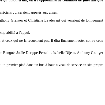
ve qu’aujourd’hui, on a l’opportunité de continuer de faire quelque
néciens qui seraient appelés aux urnes.
 Anthony Granger et Christiane Laydevant qui venaient de longuement
omptabilité à l’appui.
et ceux qui ne la recueillent pas. Il dira finalement voter contre cette
rique Bangué, Joëlle Derippe-Perradin, Isabelle Dijeau, Anthony Granger
 un premier pied dans un bus à haut niveau de service en site propre