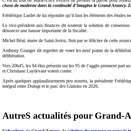
C’est au tour de Marie-Luce Perdrix de prendre la parole pour remerc
chose de moderne dans la continuité d’Imagine le Grand Annecy. E
Frédérique Lardet de lui répondre qu’il faut les éléments des études 
Le vice-président aux finances dit soutenir la solution de consens
dénoncer une hausse importante de la fiscalité.
Michel Béal, maire de Saint-Jorioz, finit par se féliciter de cette avan
Anthony Granger dit regretter de voter les neuf points de la délibérati
délibération.
Vers 20h45, les 94 élus présents sur les 95 de l’agglo prennent part a
et Christiane Laydevant votent contre.
Après quelques applaudissements peu nourris, la présidente Frédériq
intégral entre Duingt et le parc des Glaisins en 2026.
AutreS actualités pour Grand-A
Urbanloop au Grand Annecy, la solution du renouveau pour le 