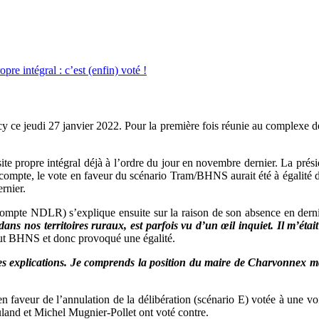
ce jeudi 27 janvier 2022. Pour la première fois réunie au complexe de 
n site propre intégral déjà à l’ordre du jour en novembre dernier. La pré
en compte, le vote en faveur du scénario Tram/BHNS aurait été à égalité 
rnier.
compte NDLR) s’explique ensuite sur la raison de son absence en derni
ns nos territoires ruraux, est parfois vu d’un œil inquiet. Il m’éta
tout BHNS et donc provoqué une égalité.
es explications. Je comprends la position du maire de Charvonnex ma
n faveur de l’annulation de la délibération (scénario E) votée à une v
land et Michel Mugnier-Pollet ont voté contre.