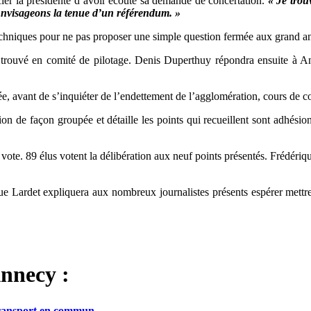
ier la présidente d’avoir écouté sa demande de concertation.
« Je trou
nvisageons la tenue d’un référendum. »
techniques pour ne pas proposer une simple question fermée aux grand an
us trouvé en comité de pilotage. Denis Duperthuy répondra ensuite à
cée, avant de s’inquiéter de l’endettement de l’agglomération, cours de c
on de façon groupée et détaille les points qui recueillent sont adhésion 
u vote. 89 élus votent la délibération aux neuf points présentés. Frédé
ue Lardet expliquera aux nombreux journalistes présents espérer mettre
nnecy :
transport en commun