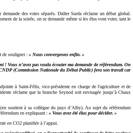
er demande des votes séparés. Didier Sarda réclame un débat global.
ment de la soirée, on se demande même si les élus vont voter, tant le
t de souligner :
« Nous convergeons enfin. »
gent ! Vous n’avez pas voulu écouter ma demande de référendum. On
La CNDP (Commission Nationale du Débat Public) fera son travail car
djointe à Saint-Félix, vice-présidente en charge de l'agriculture et de
ésidente réclame que la branche Seynod soit envisagée jusqu’à Chaux
n (en soutient à sa collègue du pays d’Alby). Au sujet du référendum
référendum en expliquant :
« Vous avez été élus pour décider. »
mie en CO2 planifiée à l’appui.