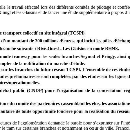
lle le travail effectué lors des différents comités de pilotage et confé
Duingt et les Glaisins et de lancer une étude supplémentaire à propos d’
 transport collectif en site intégral (TCSPi).
d’un montant de 300 millions d’euros, qui inclut les pôles d’éch
e branche suivante : Rive-Ouest - Les Glaisins en mode BHNS.
e mode tramway pour les seules branches Seynod et Pringy, ainsi que
compter de la notification du marché d’étude.
sur les branches du futur réseau TCSPI. L’ensemble de ces études es
des préliminaires seront complétées par des études sur les lignes de
ires/opérationnelles.
 débat public (CNDP) pour l’organisation de la concertation rég
ur du comité des partenaires rassemblant les élus, les associations, 
nautaire de toute opportunité foncière pour la réalisation du résea
ctures de l’agglomération demande la parole pour s’exprimer sur l’inté
 le tram sur certaines branches et notamment en cœur de ville. Françoi