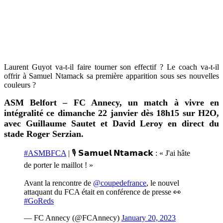
Laurent Guyot va-t-il faire tourner son effectif ? Le coach va-t-il
offrir à Samuel Ntamack sa première apparition sous ses nouvelles
couleurs ?
ASM Belfort – FC Annecy, un match à vivre en
intégralité ce dimanche 22 janvier dès 18h15 sur H2O,
avec Guillaume Sautet et David Leroy en direct du
stade Roger Serzian.
#ASMBFCA
| 🎙️ 𝗦𝗮𝗺𝘂𝗲𝗹 𝗡𝘁𝗮𝗺𝗮𝗰𝗸 : « J'ai hâte
de porter le maillot ! »
Avant la rencontre de
@coupedefrance
, le nouvel
attaquant du FCA était en conférence de presse 👀
#GoReds
— FC Annecy (@FCAnnecy)
January 20, 2023