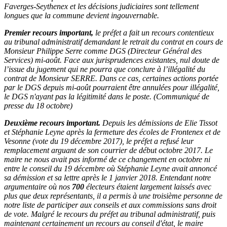
Faverges-Seythenex et les décisions judiciaires sont tellement
longues que la commune devient ingouvernable.
Premier recours important,
le préfet a fait un recours contentieux
au tribunal administratif demandant le retrait du contrat en cours de
Monsieur Philippe Serre comme DGS (Directeur Général des
Services) mi-août. Face aux jurisprudences existantes, nul doute de
l’issue du jugement qui ne pourra que conclure à l’illégalité du
contrat de Monsieur SERRE. Dans ce cas, certaines actions portée
par le DGS depuis mi-août pourraient être annulées pour illégalité,
le DGS n'ayant pas la légitimité dans le poste. (Communiqué de
presse du 18 octobre)
Deuxième recours important.
Depuis les démissions de Elie Tissot
et Stéphanie Leyne après la fermeture des écoles de Frontenex et de
Vesonne (vote du 19 décembre 2017), le préfet a refusé leur
remplacement arguant de son courrier de début octobre 2017. Le
maire ne nous avait pas informé de ce changement en octobre ni
entre le conseil du 19 décembre où Stéphanie Leyne avait annoncé
sa démission et sa lettre après le 1 janvier 2018. Entendant notre
argumentaire où nos
700
électeurs étaient largement laissés avec
plus que deux représentants, il a permis à une troisième personne de
notre liste de participer aux conseils et aux commissions sans droit
de vote. Malgré le recours du préfet au tribunal administratif, puis
maintenant certainement un recours au conseil d'état, le maire