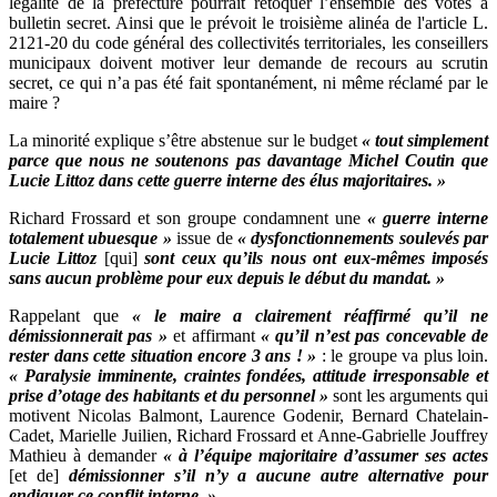
légalité de la préfecture pourrait retoquer l’ensemble des votes à
bulletin secret. Ainsi que le prévoit le troisième alinéa de l'article L.
2121-20 du code général des collectivités territoriales, les conseillers
municipaux doivent motiver leur demande de recours au scrutin
secret, ce qui n’a pas été fait spontanément, ni même réclamé par le
maire ?
La minorité explique s’être abstenue sur le budget
« tout simplement
parce que nous ne soutenons pas davantage Michel Coutin que
Lucie Littoz dans cette guerre interne des élus majoritaires. »
Richard Frossard et son groupe condamnent une
« guerre interne
totalement ubuesque »
issue de
« dysfonctionnements soulevés par
Lucie Littoz
[qui]
sont ceux qu’ils nous ont eux-mêmes imposés
sans aucun problème pour eux depuis le début du mandat. »
Rappelant que
« le maire a clairement réaffirmé qu’il ne
démissionnerait pas »
et affirmant
« qu’il
n’est pas concevable de
rester dans cette situation encore 3 ans ! »
: le groupe va plus loin.
« Paralysie imminente, craintes fondées, attitude irresponsable et
prise d’otage des habitants et du personnel »
sont les arguments qui
motivent Nicolas Balmont, Laurence Godenir, Bernard Chatelain-
Cadet, Marielle Juilien, Richard Frossard et Anne-Gabrielle Jouffrey
Mathieu à demander
« à l’équipe majoritaire d’assumer ses actes
[et de]
démissionner s’il n’y a aucune autre alternative pour
endiguer ce conflit interne. »