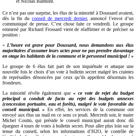
et Nicolas Balmont.
Ce n’est pas une surprise, les élus de la minorité à Doussard avaient,
dès la fin du
conseil de mercredi dernier
, annoncé l’envoi d’un
communiqué de presse. C’est chose faite ce vendredi. Le groupe
emmené par Richard Frossard vient de réaffirmer et de préciser sa
position :
«
L’heure est grave pour Doussard, nous demandons aux élus
majoritaires d’assumer leurs actes pour ne pas prendre davantage
en otage les habitants de la commune et le personnel municipal ! »
Le groupe de 6 élus fait part de son inquiétude et attaque une
nouvelle fois le choix d’un vote à bulletin secret malgré les craintes
de représailles dénoncées par ceux qu’ils appellent désormais les
frondeurs.
La minorité révèle également que
« ce vote de rejet du budget
principal a conduit de facto au rejet des budgets annexes
(concession portuaire, eau et forêts), malgré le vote favorable du
conseil municipal. »
En effet, les services de la commune ont
envoyé aux élus un mail en ce sens ce jeudi. Mercredi soir, le maire
Michel Coutin, qui préside le conseil municipal aurait donc dû
épargner 4 tours de votes à bulletin secret. Pour aller plus loin sur la
tenue du conseil, selon les informations d’H2O, le contrôle de