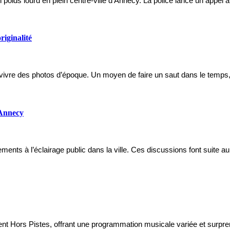
poids lourd en plein centre-ville d’Annecy. La police lance un appel 
riginalité
t revivre des photos d’époque. Un moyen de faire un saut dans le temp
à Annecy
nts à l’éclairage public dans la ville. Ces discussions font suite a
t Hors Pistes, offrant une programmation musicale variée et surpren