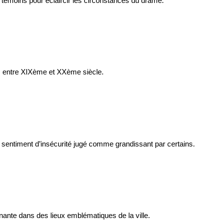
à témoins pour éclaircir les circonstances du drame.
s, entre XIXème et XXème siècle.
u sentiment d’insécurité jugé comme grandissant par certains.
ante dans des lieux emblématiques de la ville.