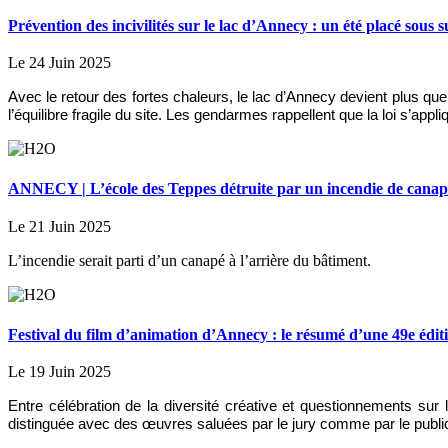
Prévention des incivilités sur le lac d’Annecy : un été placé sous s
Le 24 Juin 2025
Avec le retour des fortes chaleurs, le lac d’Annecy devient plus qu
l’équilibre fragile du site. Les gendarmes rappellent que la loi s’appl
ANNECY | L’école des Teppes détruite par un incendie de canap
Le 21 Juin 2025
L’incendie serait parti d’un canapé à l’arrière du bâtiment.
Festival du film d’animation d’Annecy : le résumé d’une 49e édit
Le 19 Juin 2025
Entre célébration de la diversité créative et questionnements sur 
distinguée avec des œuvres saluées par le jury comme par le publi