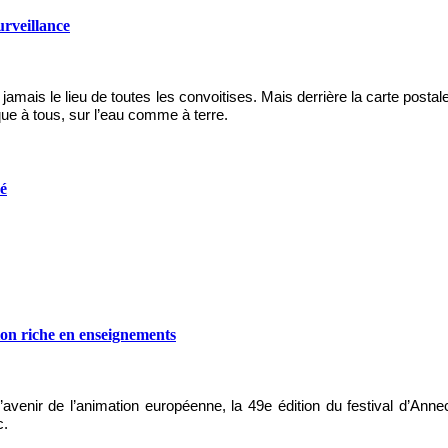
urveillance
e jamais le lieu de toutes les convoitises. Mais derrière la carte pos
ique à tous, sur l’eau comme à terre.
é
ion riche en enseignements
l’avenir de l’animation européenne, la 49e édition du festival d’Ann
c.