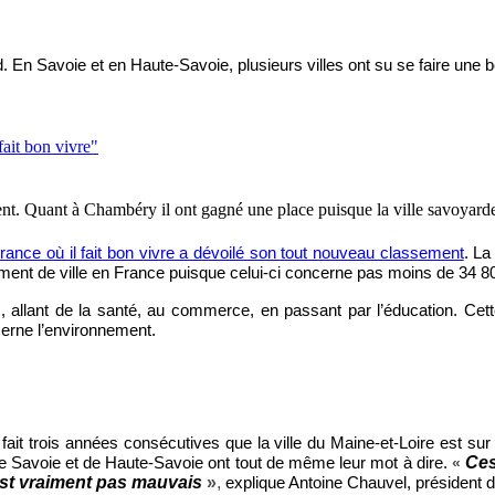
d. En Savoie et en Haute-Savoie, plusieurs villes ont su se faire une 
ent. Quant à Chambéry il ont gagné une place puisque la ville savoyarde
 France où il fait bon vivre a dévoilé son tout nouveau classement
. La
sement de ville en France puisque celui-ci concerne pas moins de 3
es, allant de la santé, au commerce, en passant par l’éducation. Cet
ncerne l’environnement.
ait trois années consécutives que la ville du Maine-et-Loire est sur
Ces
e Savoie et de Haute-Savoie ont tout de même leur mot à dire.
«
est vraiment pas mauvais
»
,
explique Antoine Chauvel, président de 