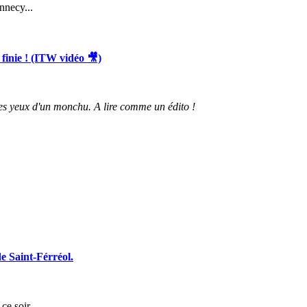
necy...
nie ! (ITW vidéo 🎥)
s yeux d'un monchu. A lire comme un édito !
 Saint-Férréol.
ce soir.