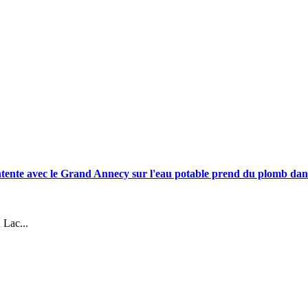
 avec le Grand Annecy sur l'eau potable prend du plomb dans 
 Lac...