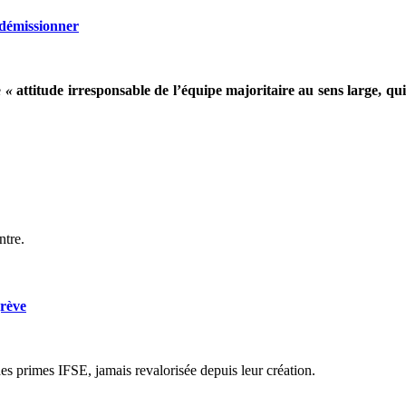
 démissionner
e
«
attitude irresponsable de l’équipe majoritaire au sens large, q
ntre.
rève
s primes IFSE, jamais revalorisée depuis leur création.