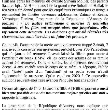
Huit ans après les meurtres du cycliste Sylvain Mollier, des parents
Saad et Iqbal Al-Hilli et aussi de la grand-mère Suhaila al-Hallaf, le
feu vert a été donné pour que les enquêteurs britanniques et français
réentendent les fillettes devenues adolescentes Zainab et Zeena.
Véronique Denizot, Procureure de la République d’Annecy de
préciser :
« La justice britannique a autorisé de nouvelles
auditions, et les filles ont accepté alors que jusqu’alors, elles
refusaient cette demande. Des auditions qui ont été réalisées très
récemment ou vont l’être dans un futur très proche. »
Ce jour-là, l’auteur.e de la tuerie avait violemment frappé Zainab, 7
ans, avec la crosse de son mystérieux pistolet Luger P06 Parabellum
qui n’a jamais été retrouvé. Il avait laissé la fillette pour morte à
l’extérieur du break BMW, où les corps des adultes de sa famille
avaient été retrouvés. Dans la soirée, les enquêteurs découvraient
Zeena, 4 ans, cachée sous le corps de sa mère. A l'époque, l'aînée
avait "juste" parlé d'un "méchant" et sa petite soeur n'avait
"qu'entendu" le massacre. Qu'en est-il en 2020 ? Ces nouvelles
auditions peuvent-elles faire avancer l'enquête huit ans après ?
Désormais âgées de 15 et 12 ans, les filles Al-Hilli se portent
« aussi
bien que possible au vu du traumatisme majeur qu’elles ont subi »
rapporte la magistrate.
La procureure de la République d’Annecy nous explique que