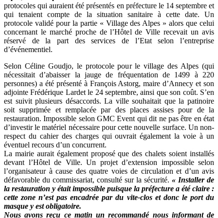
protocoles qui auraient été présentés en préfecture le 14 septembre et
qui tenaient compte de la situation sanitaire à cette date. Un
protocole validé pour la partie « Village des Alpes » alors que celui
concernant le marché proche de l’Hôtel de Ville recevait un avis
réservé de la part des services de l’Etat selon l’entreprise
d’événementiel.
Selon Céline Goudjo, le protocole pour le village des Alpes (qui
nécessitait d’abaisser la jauge de fréquentation de 1499 à 220
personnes) a été présenté à François Astorg, maire d’Annecy et son
adjointe Frédérique Lardet le 24 septembre, ainsi que son coût. S’en
est suivit plusieurs désaccords. La ville souhaitait que la patinoire
soit supprimée et remplacée par des places assises pour de la
restauration. Impossible selon GMC Event qui dit ne pas être en état
d’investir le matériel nécessaire pour cette nouvelle surface. Un non-
respect du cahier des charges qui ouvrait également la voie à un
éventuel recours d’un concurrent.
La mairie aurait également proposé que des chalets soient installés
devant l’Hôtel de Ville. Un projet d’extension impossible selon
l’organisateur à cause des quatre voies de circulation et d’un avis
défavorable du commissariat, consulté sur la sécurité.
« Installer de
la restauration y était impossible puisque la préfecture a été claire :
cette zone n’est pas encadrée par du vite-clos et donc le port du
masque y est obligatoire.
Nous avons reçu ce matin un recommandé nous informant de