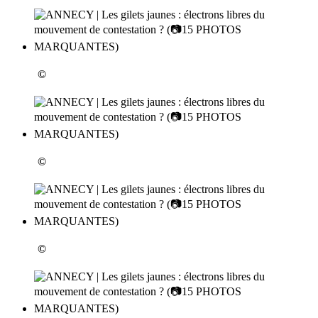
©
©
©