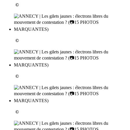
©
©
©
©