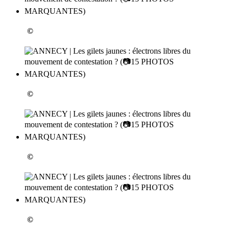
©
©
©
©