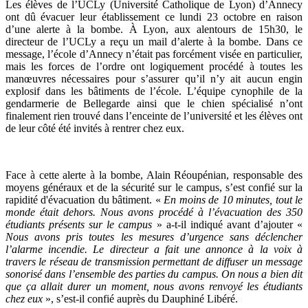
Les élèves de l’UCLy (Université Catholique de Lyon) d’Annecy
ont dû évacuer leur établissement ce lundi 23 octobre en raison
d’une alerte à la bombe. À Lyon, aux alentours de 15h30, le
directeur de l’UCLy a reçu un mail d’alerte à la bombe. Dans ce
message, l’école d’Annecy n’était pas forcément visée en particulier,
mais les forces de l’ordre ont logiquement procédé à toutes les
manœuvres nécessaires pour s’assurer qu’il n’y ait aucun engin
explosif dans les bâtiments de l’école. L’équipe cynophile de la
gendarmerie de Bellegarde ainsi que le chien spécialisé n’ont
finalement rien trouvé dans l’enceinte de l’université et les élèves ont
de leur côté été invités à rentrer chez eux.
Face à cette alerte à la bombe, Alain Réoupénian, responsable des
moyens généraux et de la sécurité sur le campus, s’est confié sur la
rapidité d'évacuation du bâtiment. «
En moins de 10 minutes, tout le
monde était dehors. Nous avons procédé à l’évacuation des 350
étudiants présents sur le campus
» a-t-il indiqué avant d’ajouter «
Nous avons pris toutes les mesures d’urgence sans déclencher
l’alarme incendie. Le directeur a fait une annonce à la voix à
travers le réseau de transmission permettant de diffuser un message
sonorisé dans l’ensemble des parties du campus. On nous a bien dit
que ça allait durer un moment, nous avons renvoyé les étudiants
chez eux
», s’est-il confié auprès du Dauphiné Libéré.