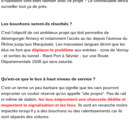
d'habitation vont-elles flamber avec ce projet ? Le contribuable devra
surveiller tout ça de près.
Les bouchons seront-ils résorbés ?
C'est l'objectif de cet ambitieux projet qui doit permettre de
désengorger Annecy et notamment l'accès au lac depuis l'avenue du
Rhône jusqu'aux Marquisats. Les mauvaises langues diront que les
élus ne font que
déplacer le problème
aux entrées - zone de Vovray
- et sorties du tunnel - Riant Port à Sévrier - sur une Route
Départementale 1508 qui sera saturée.
Qu'est-ce que le bus à haut niveau de service ?
C'est un terme un peu barbare qui signifie que les cars pourront
emprunter un couloir réservé qu'on appelle "site propre". Pas de rail
ni même de station,
les bus empruntent une chaussée dédiée et
respectent la signalisation et les feux
. Ils sont en revanche moins
impactés lorsqu'il y a des bouchons ou des ralentissements car ils
sont séparés des voitures.