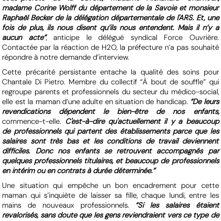
madame Corine Wolff du département de la Savoie et monsieur
Raphaël Becker de la délégation départementale de l'ARS. Et, une
fois de plus, ils nous disent qu’ils nous entendent. Mais il n’y a
aucun acte”
, anticipe le délégué syndical Force Ouvrière.
Contactée par la réaction de H2O, la préfecture n’a pas souhaité
répondre à notre demande d’interview.
Cette précarité persistante entache la qualité des soins pour
Chantale Di Pietro. Membre du collectif “À bout de souffle” qui
regroupe parents et professionnels du secteur du médico-social,
elle est la maman d’une adulte en situation de handicap.
“De leurs
revendications dépendent le bien-être de nos enfants,
commence-t-elle.
C'est-à-dire qu'actuellement il y a beaucoup
de professionnels qui partent des établissements parce que les
salaires sont très bas et les conditions de travail deviennent
difficiles. Donc nos enfants se retrouvent accompagnés par
quelques professionnels titulaires, et beaucoup de professionnels
en intérim ou en contrats à durée déterminée.”
Une situation qui empêche un bon encadrement pour cette
maman qui s’inquiète de laisser sa fille, chaque lundi, entre les
mains de nouveaux professionnels.
“Si les salaires étaient
revalorisés, sans doute que les gens reviendraient vers ce type de