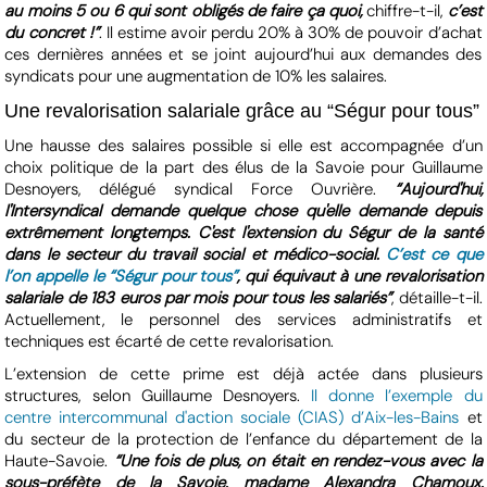
au moins 5 ou 6 qui sont obligés de faire ça quoi,
chiffre-t-il,
c’est
du concret !”
. Il estime avoir perdu 20% à 30% de pouvoir d’achat
ces dernières années et se joint aujourd’hui aux demandes des
syndicats pour une augmentation de 10% les salaires.
Une revalorisation salariale grâce au “Ségur pour tous”
Une hausse des salaires possible si elle est accompagnée d’un
choix politique de la part des élus de la Savoie pour Guillaume
Desnoyers, délégué syndical Force Ouvrière.
“Aujourd'hui,
l'Intersyndical demande quelque chose qu'elle demande depuis
extrêmement longtemps. C'est l'extension du Ségur de la santé
dans le secteur du travail social et médico-social.
C’est ce que
l’on appelle le “Ségur pour tous”
, qui équivaut à une revalorisation
salariale de 183 euros par mois pour tous les salariés”
, détaille-t-il.
Actuellement, le personnel des services administratifs et
techniques est écarté de cette revalorisation.
L’extension de cette prime est déjà actée dans plusieurs
structures, selon Guillaume Desnoyers.
Il donne l’exemple du
centre intercommunal d'action sociale (CIAS) d’Aix-les-Bains
et
du secteur de la protection de l’enfance du département de la
Haute-Savoie.
“Une fois de plus, on était en rendez-vous avec la
sous-préfète de la Savoie, madame Alexandra Chamoux,