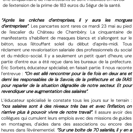
de l'extension de la prime de 183 euros du Ségur de la santé.
“Après les crèches d’entreprises, il y aura les morgues
d’entreprises”
. Les pancartes sont rares ce mardi 23 mai au pied
de l'escalier du Château de Chambéry. La cinquantaine de
manifestants s’habillent de masques blancs et s’allongent sur le
béton, sous l'étouffant soleil du début d’après-midi. Tous
réclament une revalorisation salariale des professionnels du social
et du médico-social. Il y a seulement un petit quart d’heure, une
partie d’entre eux a été reçue dans les bureaux de la préfecture.
Éric Sorbets, éducateur spécialisé, en faisait partie. Il nous raconte
l’entrevue :
“On est allé rencontrer pour la 6e fois en deux ans et
demi les responsables de la Savoie, de la préfecture et de l'ARS
pour reparler de la situation dégradée de notre secteur. Et pour
revendiquer une augmentation des salaires”
.
L’éducateur spécialisé le constate tous les jours sur le terrain :
”nos salaires sont à des niveaux très bas et avec l'inflation, on
n'arrive plus à pouvoir vivre de notre travail”
. Il assure avoir des
collègues qui cumulent leurs emplois avec des missions de guides
en montagnes, d’aides dans des associations ou encore des
heures dans l'événementiel.
“Sur une boîte de 70 salariés, il y en a