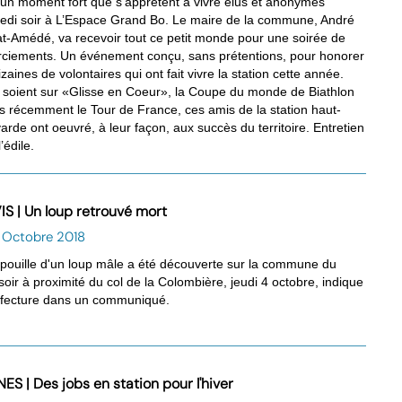
 un moment fort que s’apprêtent à vivre élus et anonymes
edi soir à L’Espace Grand Bo. Le maire de la commune, André
lat-Amédé, va recevoir tout ce petit monde pour une soirée de
ciements. Un événement conçu, sans prétentions, pour honorer
izaines de volontaires qui ont fait vivre la station cette année.
s soient sur «Glisse en Coeur», la Coupe du monde de Biathlon
us récemment le Tour de France, ces amis de la station haut-
arde ont oeuvré, à leur façon, aux succès du territoire. Entretien
’édile.
IS | Un loup retrouvé mort
0 Octobre 2018
pouille d'un loup mâle a été découverte sur la commune du
oir à proximité du col de la Colombière, jeudi 4 octobre, indique
éfecture dans un communiqué.
ES | Des jobs en station pour l'hiver