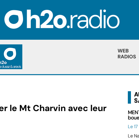
A
S
er le Mt Charvin avec leur
MENT
boue
Le 1
Le Na