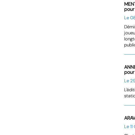
MENT
pour 
Le 08
Démis
joueu
longt
publi
ANNE
pour 
Le 29
L'édi
stati
ARAV
Le 11