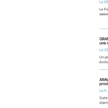
Le 0
Le Fo
saiso
GRAN
une 
Le 2
Un je
évolu
ARAV
provi
Le 11 
Suite
d’arr