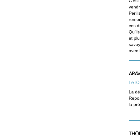
C’est
vendr
Peril
remer
ces d
Qu’il
et pl
savoy
avec l
ARAV
Le 1
La dé
Repos
la pr
THÔN