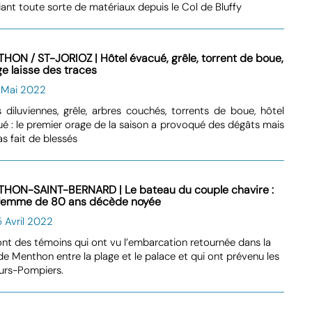
iant toute sorte de matériaux depuis le Col de Bluffy
HON / ST-JORIOZ | Hôtel évacué, grêle, torrent de boue,
ge laisse des traces
6 Mai 2022
s diluviennes, grêle, arbres couchés, torrents de boue, hôtel
é : le premier orage de la saison a provoqué des dégâts mais
as fait de blessés
HON-SAINT-BERNARD | Le bateau du couple chavire :
femme de 80 ans décède noyée
 Avril 2022
nt des témoins qui ont vu l’embarcation retournée dans la
de Menthon entre la plage et le palace et qui ont prévenu les
urs-Pompiers.