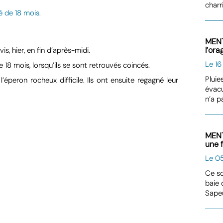
charr
MENT
l’ora
, hier, en fin d’après-midi.
Le 1
 18 mois, lorsqu’ils se sont retrouvés coincés.
Pluie
’éperon rocheux difficile. Ils ont ensuite regagné leur
évacu
n’a p
MENT
une 
Le 05
Ce so
baie 
Sape