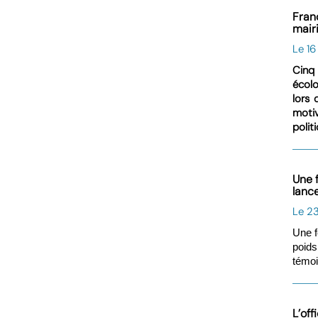
Fran
mair
Le 1
Cinq 
écolo
lors 
moti
polit
Une 
lanc
Le 23
Une f
poids
témoi
L’of