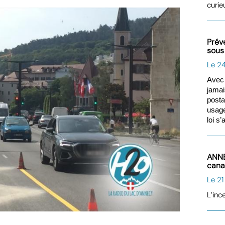
curie
Préve
sous
Le 2
Avec 
jamai
post
usage
loi s
ANNE
can
Le 21
L’inc