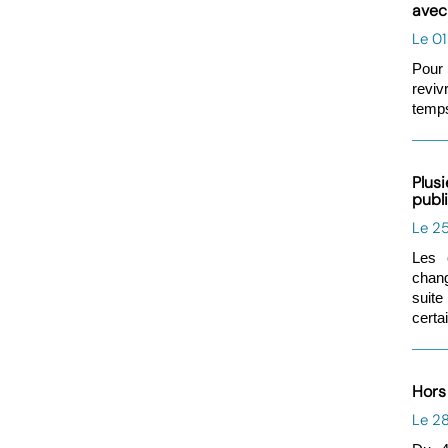
avec 
Le 01
Pour 
reviv
temps
Plusi
publ
Le 2
Les 
chang
suit
certa
Hors 
Le 28