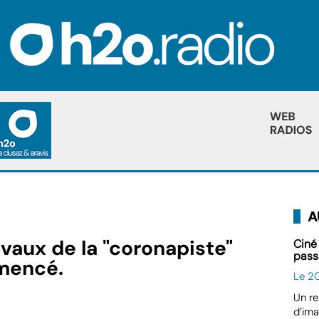
A
aux de la "coronapiste"
Ciné
pass
mmencé.
Le 2
Un re
d’ima