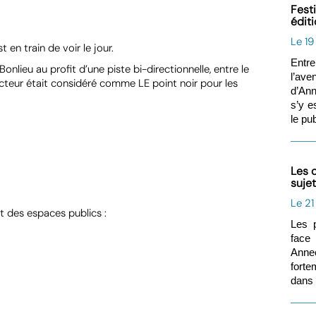
Fest
édit
Le 19
 en train de voir le jour.
Entre
lieu au profit d’une piste bi-directionnelle, entre le
l’ave
secteur était considéré comme LE point noir pour les
d’Ann
s’y e
le pub
Les 
suje
Le 2
t des espaces publics :
Les p
face
Annec
forte
dans 