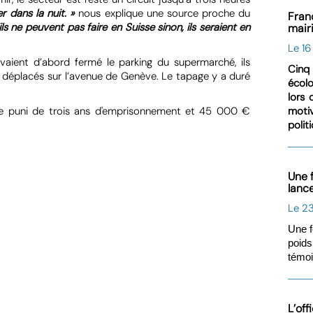
r dans la nuit. »
nous explique une source proche du
Fran
’ils ne peuvent pas faire en Suisse sinon, ils seraient en
mair
Le 1
avaient d’abord fermé le parking du supermarché, ils
Cinq 
nt déplacés sur l’avenue de Genève. Le tapage y a duré
écolo
lors 
tre puni de trois ans d'emprisonnement et 45 000 €
moti
polit
Une 
lanc
Le 23
Une f
poids
témoi
L’of