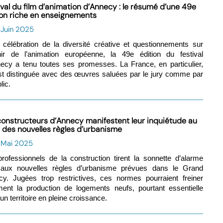
nt on estime le prix entre 100 000 et 120 000€ part en fourrière. S
ival du film d’animation d’Annecy : le résumé d’une 49e
es.
ion riche en enseignements
 Juin 2025
 célébration de la diversité créative et questionnements sur
nir de l’animation européenne, la 49e édition du festival
ecy a tenu toutes ses promesses. La France, en particulier,
st distinguée avec des œuvres saluées par le jury comme par
lic.
constructeurs d’Annecy manifestent leur inquiétude au
t des nouvelles règles d’urbanisme
1 Mai 2025
rofessionnels de la construction tirent la sonnette d’alarme
 aux nouvelles règles d’urbanisme prévues dans le Grand
y. Jugées trop restrictives, ces normes pourraient freiner
ment la production de logements neufs, pourtant essentielle
un territoire en pleine croissance.