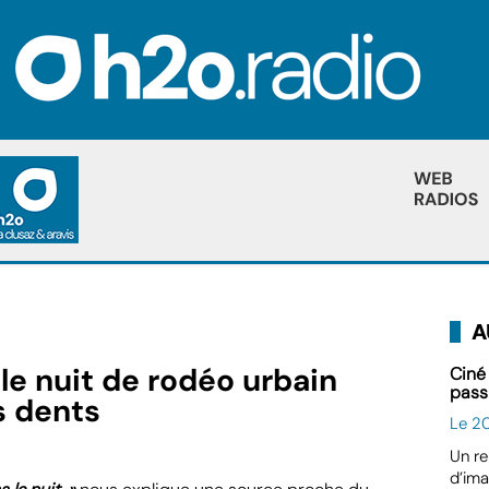
A
e nuit de rodéo urbain
Ciné
pass
s dents
Le 2
Un re
d’ima