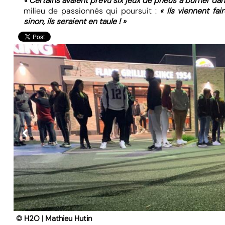
« Certains avaient prévu six jeux de pneus à burner dans
milieu de passionnés qui poursuit :
« Ils viennent fai
sinon, ils seraient en taule ! »
© H2O | Mathieu Hutin