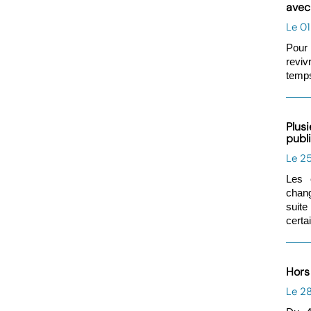
avec 
Le 01
Pour 
reviv
temps
Plusi
publ
Le 2
Les 
chang
suit
certa
Hors 
Le 28