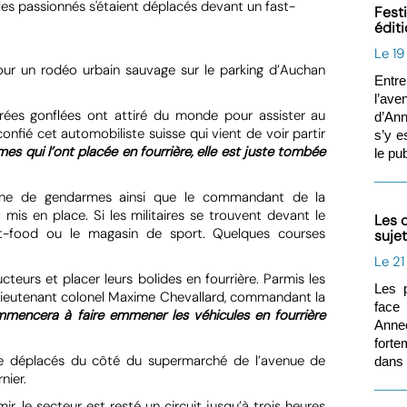
les passionnés s'étaient déplacés devant un fast-
Ce bolide do
Fest
les gendarm
édit
Le 19
ur un rodéo urbain sauvage sur le parking d’Auchan
Entre
l’ave
drées gonflées ont attiré du monde pour assister au
d’Ann
onfié cet automobiliste suisse qui vient de voir partir
s’y e
es qui l’ont placée en fourrière, elle est juste tombée
le pub
aine de gendarmes ainsi que le commandant de la
mis en place. Si les militaires se trouvent devant le
Les 
t-food ou le magasin de sport. Quelques courses
suje
Le 2
teurs et placer leurs bolides en fourrière. Parmis les
Les p
le lieutenant colonel Maxime Chevallard, commandant la
face
mencera à faire emmener les véhicules en fourrière
Annec
forte
te déplacés du côté du supermarché de l’avenue de
dans 
nier.
 le secteur est resté un circuit jusqu’à trois heures