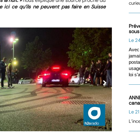
 la nuit. »
nous explique une source proche du
curie
re ici ce qu’ils ne peuvent pas faire en Suisse
Préve
sous
Le 2
Avec 
jamai
post
usage
loi s
ANNE
can
Le 21
L’inc
© H2O | Mat