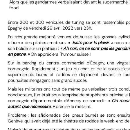
Alors que les gendarmes verbalisaient devant le supermarché, 
food
Entre 200 et 300 véhicules de tuning se sont rassemblés po
Épagny ce vendredi 29 avril 2022 vers 23h.
En très grande majorité venues de suisse, les grosses cylin
« burn » des pilotes amateurs.
« Juste pour le plaisir. »
nous a c
son bolide sur un plateau :
« Ah non, ce ne sont pas les gendarm
en panne. »
On appréciera l'humour suisse !
Sur le parking du centre commercial d’Épagny, une vingt
compagnie. Rapidement ; un jeu du chat et de la souris s’est 
supermarché, burns et rodéos se déplacent devant le fas
poursuites s’engagent sans grand succès.
Mais les militaires ont tout de même pu verbaliser trois conduc
conducteurs, l'un était sous l'emprise de stupéfiants, précise 
compagnie départementale d'Annecy ce samedi :
« On recom
autant que nécessaire. »
précise le militaire.
Problème : les aficionados des pneus burnés se sont ensui
Genève, qui avait déjà été le théâtre de rodéos le week-end der
Malgré de nombreuses plaintes de riverains empêchés de dormir,